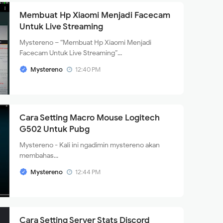
Membuat Hp Xiaomi Menjadi Facecam
Untuk Live Streaming
Mystereno – “Membuat Hp Xiaomi Menjadi
Facecam Untuk Live Streaming”...
Mystereno
12:40 PM
Cara Setting Macro Mouse Logitech
G502 Untuk Pubg
Mystereno - Kali ini ngadimin mystereno akan
membahas...
Mystereno
12:44 PM
Cara Setting Server Stats Discord