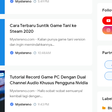
Mystereno
5:49 PM
Foll
Cara Terbaru Suntik Game Tani ke
Steam 2020
Mystereno.com - Kalian punya game tani version
dan ingin memindahkannya...
Part
Mystereno
10:48 AM
Tutorial Record Game PC Dengan Dual
Channel Audio Khusus Pengguna Nvidia
Mystereno.com - Hallo sobat-sobat semuanya!
kembali lagi dengan...
Labe
Mystereno
9:43 PM
Bl