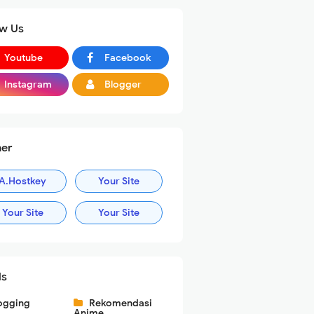
ow Us
Youtube
Facebook
Instagram
Blogger
ner
A.Hostkey
Your Site
Your Site
Your Site
ls
ogging
Rekomendasi
Anime