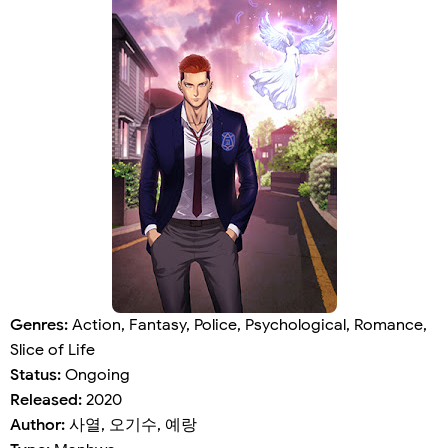
Genres:
Action, Fantasy, Police, Psychological, Romance,
Slice of Life
Status:
Ongoing
Released:
2020
Author:
사열, 오기수, 예랑